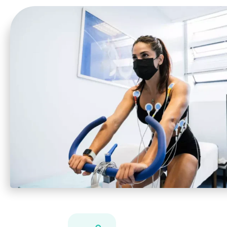
La struttura mette a disposizione degli utenti 
tecnico-scientifiche e professionali di un team
multidisciplinare per l’esecuzione di valutazion
sportive, consulenze specialistiche e prestazion
diagnostiche.