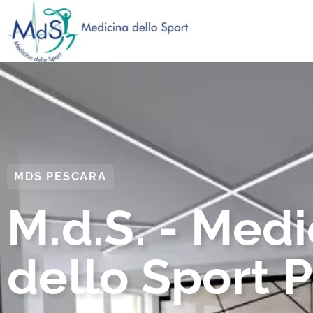
MDS PESCARA
M.d.S. - Medi
dello Sport 