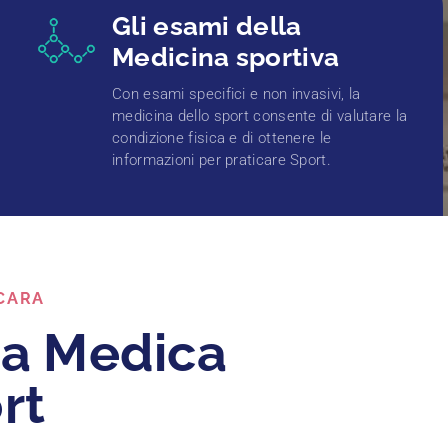
Gli esami della
Medicina sportiva
Con esami specifici e non invasivi, la
medicina dello sport consente di valutare la
condizione fisica e di ottenere le
informazioni per praticare Sport.
CARA
za Medica
rt