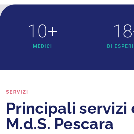
10
+
18
MEDICI
DI ESPER
SERVIZI
Principali servizi 
M.d.S. Pescara