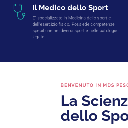
Il Medico dello Sport
E' specializzato in Medicina dello sport e
dell'esercizio fisico. Possiede competenze
specifiche nei diversi sport e nelle patologie
legate.
BENVENUTO IN MDS PES
La Scien
dello Spo