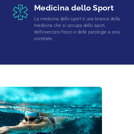
Medicina dello Sport
La medicina dello sport è una branca della
medicina che si occupa dello sport,
dell'esercizio fisico e delle patologie a essi
correlate.