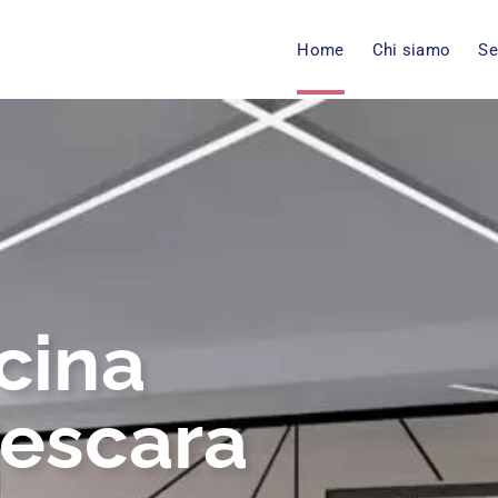
Home
Chi siamo
Se
cina
Pescara