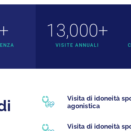
+
13,000
+
IENZA
VISITE ANNUALI
C
Visita di idoneità sp
di
agonistica
Visita di idoneità sp