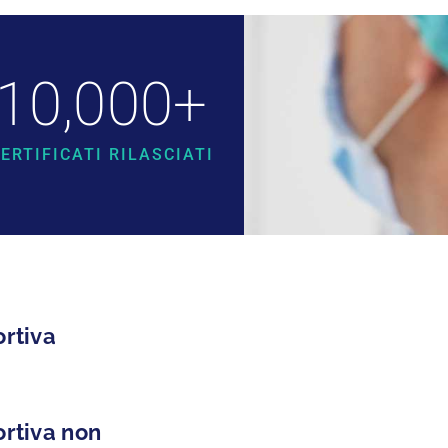
10,000
+
ERTIFICATI RILASCIATI
ortiva
ortiva non