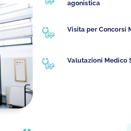
agonistica
Visita per Concorsi M
le competenze
i medico-
i
Valutazioni Medico 